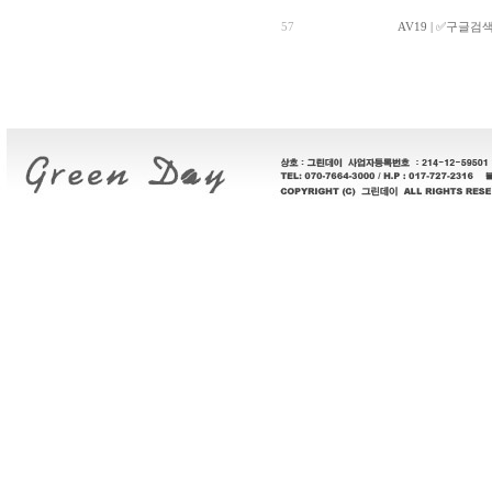
57
AV19 | ✅구글검색