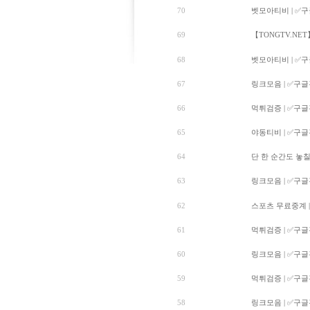
70
벳모아티비 | ✅구글
69
【TONGTV.NET】
68
벳모아티비 | ✅구글
67
링크모음 | ✅구글검
66
먹튀검증 | ✅구글검
65
야동티비 | ✅구글검
64
단 한 순간도 놓칠 
63
링크모음 | ✅구글검
62
스포츠 무료중계 | 
61
먹튀검증 | ✅구글검
60
링크모음 | ✅구글검
59
먹튀검증 | ✅구글검
58
링크모음 | ✅구글검