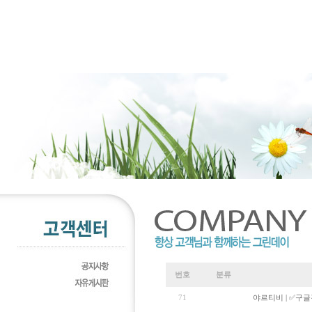
번호
분류
71
야르티비 | ✅구글검